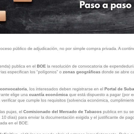
oceso público de adjudicación, no por simple compra privada. A conti
enda) publica en el
BOE
la resolución de convocatoria de expendeduría
ias especifican los “polígonos” o
zonas geográficas
donde se abre cad
convocatoria
, los interesados deben registrarse en el
Portal de Sub
irante elige una
cuantía económica
que está dispuesto a pagar (por 
s verificar que cumple los requisitos (solvencia económica, cumplimiento
 las pujas, el
Comisionado del Mercado de Tabacos
publica en su se
10 días) para enviar la documentación exigida y el justificante de pag
cada en el BOE.