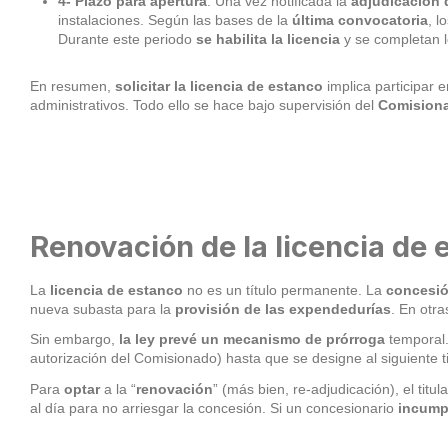
4- Plazo para apertura
: Una vez notificada la
adjudicación d
instalaciones. Según las bases de la
última convocatoria
, l
Durante este periodo
se habilita la licencia
y se completan lo
En resumen,
solicitar la licencia de estanco
implica participar 
administrativos. Todo ello se hace bajo supervisión del
Comisiona
Renovación de la licencia de 
La
licencia de estanco
no es un título permanente. La
concesió
nueva subasta para la
provisión de las expendedurías
. En otr
Sin embargo,
la ley prevé un mecanismo de prórroga
temporal.
autorización del Comisionado) hasta que se designe al siguiente ti
Para
optar
a la “
renovación
” (más bien, re-adjudicación), el titu
al día para no arriesgar la concesión. Si un concesionario
incump