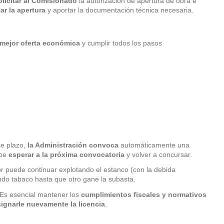
olicitar al Comisionado
la autorización de apertura de obra e
ar la apertura
y aportar la documentación técnica necesaria.
mejor oferta económica
y cumplir todos los pasos
se plazo,
la Administración convoca
automáticamente una
ebe
esperar a la próxima convocatoria
y volver a concursar.
ior puede continuar explotando el estanco (con la debida
do tabaco hasta que otro gane la subasta.
 Es esencial mantener los
cumplimientos fiscales y normativos
ignarle nuevamente la licencia
.