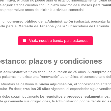
efinitiva
, el titular no puede abrir el estanco inmediatamente. Debe
s
os adjudicatarios cuentan con un plazo máximo de
6 meses para tramit
s preparativos antes de iniciar la actividad comercial.
en un
concurso público de la Administración
(subasta), presentar la
do para el Mercado de Tabacos
y de la Subsecretaría de Hacienda.
Visita nuestra tienda para estancos
estanco: plazos y condiciones
n administrativa
típica tiene una duración de 25 años. Al cumplirse e
as palabras, no existe una “renovación” automática: el concesionario d
 Mientras se gestiona la
nueva adjudicación
, el concesionario anter
tular. Es decir,
tras los 25 años
vigentes, el expendedor sigue vendien
lar debe seguir igualmente los
requisitos y procesos reglamentarios
.
le
gravemente sus obligaciones, la Administración podría decidir
no as