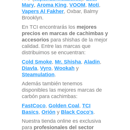
Mary
,
Aroma King
,
VOOM
,
Moti
,
Vapers Al Fakher
, Oxbar, Balmy
Brooklyn.
En TCI encontrarás los
mejores
precios en marcas de cachimbas y
accesorios
para shishas de la mejor
calidad. Entre las marcas que
distribuimos se encuentran:
Cold Smoke
,
Mr. Shisha
,
Aladin
,
Diavla
,
Vyro
,
Wookah
y
Steamulation
.
Además también tenemos
disponibles las mejores marcas de
carbón para cachimbas:
FastCoco
,
Golden Coal
,
TCI
Basics
,
Orión
y
Black Coco's
.
Nuestra tienda online es exclusiva
para
profesionales del sector