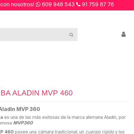
 con nosotros!
609 948 543
91 759 87 76
BA ALADIN MVP 460
Aladin MVP 360
ba
es una de las más exitosas de la marca alemana Aladin, por
famosa
MVP360
VP 460
posee una
cámara tradicional,
un
cuerpo rígido
y los