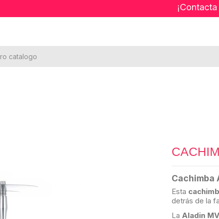
¡Contacta
CACHIM
Cachimba 
Esta
cachim
detrás de la 
La
Aladin M