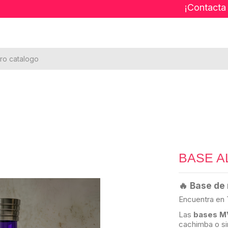
¡Contacta
BASE A
🔥 Base de
Encuentra en 
Las
bases M
cachimba o sim