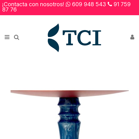
¡Contacta con nosotros!
609 948 543
91 759
×
87 76
Novedades
Rebajas
Contacto