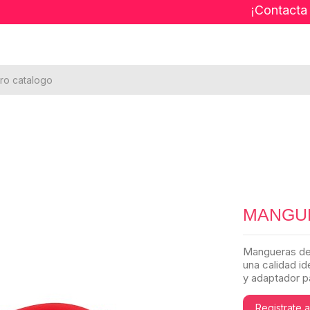
¡Contacta
MANGUE
Mangueras de 
una calidad id
y adaptador pa
Registrate 