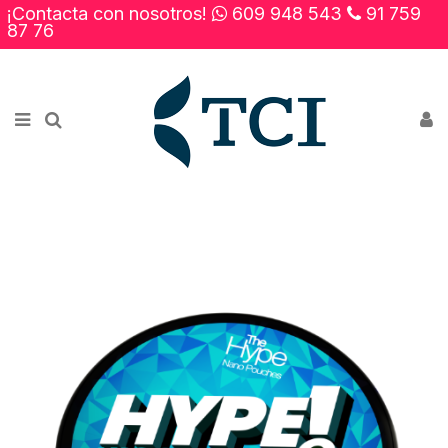
¡Contacta con nosotros!
609 948 543
91 759
×
87 76
Novedades
Rebajas
Contacto