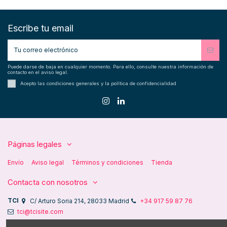
Escribe tu email
Puede darse de baja en cualquier momento. Para ello, consulte nuestra información de
contacto en el aviso legal.
Acepto las condiciones generales y la política de confidencialidad
Páginas legales
Envío
Aviso legal
Términos y condiciones
Tienda
Contacta con nosotros
TCI
C/ Arturo Soria 214, 28033 Madrid
+34 917 59 87 76
tci@tcisite.com