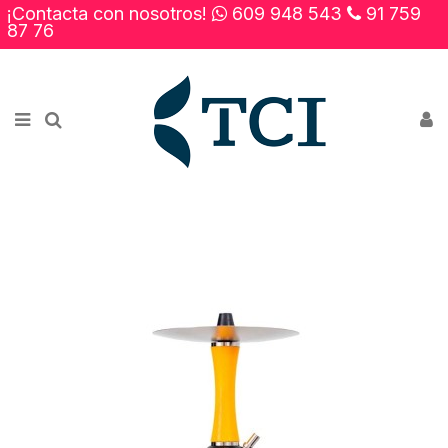
¡Contacta con nosotros!
609 948 543
91 759
×
87 76
Novedades
Rebajas
Contacto