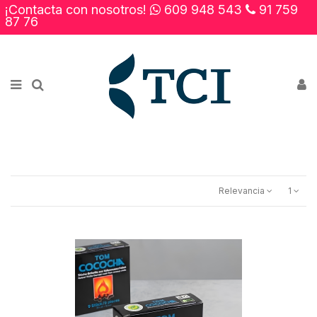
¡Contacta con nosotros!
609 948 543
91 759
×
87 76
Novedades
Rebajas
Contacto
Relevancia
1