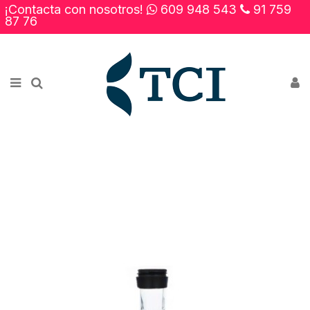
¡Contacta con nosotros!
609 948 543
91 759
×
87 76
Novedades
Rebajas
Contacto